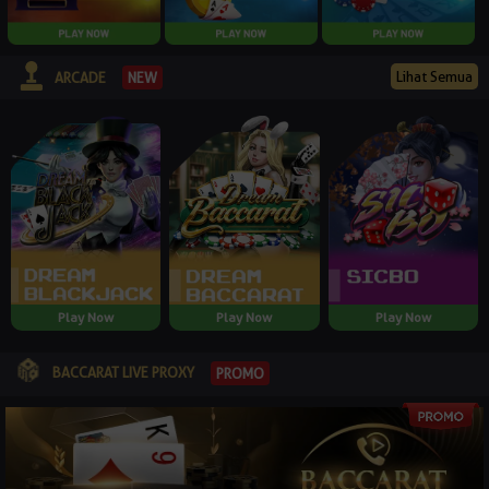
Lihat Semua
NEW
ARCADE
Play Now
Play Now
Play Now
BACCARAT LIVE PROXY
PROMO