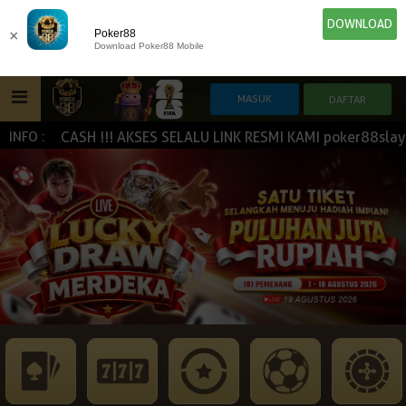
DOWNLOAD
×
Poker88
Download Poker88 Mobile
KERCASH !!! AKSES SELALU LINK RESMI KAMI poker88slay.com
INFO :
HOME
IDN E-LOTTERY
POKER
SLOT GAME
NEW
NEW
SPORTBOOK
LIVE CASINO
IDNLIVE
NEW
ESPORTS
TOGEL
ARCADE
NEW
NEW
NEW
TEMBAK IKAN
IDNRAFFLE
IDNTRADE