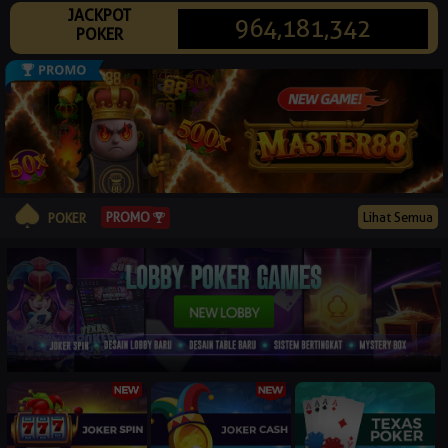
JACKPOT
© 2026 poker88.site. All Rights Reserved | 18+
964,181,342
POKER
PROMO
Lihat Semua
POKER