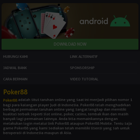
HUBUNGI KAMI
LINK ALTERNATIF
JADWAL BANK
SPONSORSHIP
CARA BERMAIN
VIDEO TUTORIAL
Poker88
adalah situs taruhan online yang saat ini menjadi pilihan nomor 1
Poker88
bagi para kalangan player judi di Indonesia. Poker88 telah menghadirkan
berbagai permainan taruhan online yang sangat lengkap dan memiliki
kualitas terbaik seperti slot online, poker, casino, tembak ikan dan masih
banyak lagi permainan lainnya. Anda bisa memainkannya dengan
melakukan login melalui link Poker88 ataupun Poker88 Mobile. Tentu saja
game Poker88 yang kami sediakan telah memiliki lisensi yang sah untuk
beroperasi di Indonesia maupun di Asia.