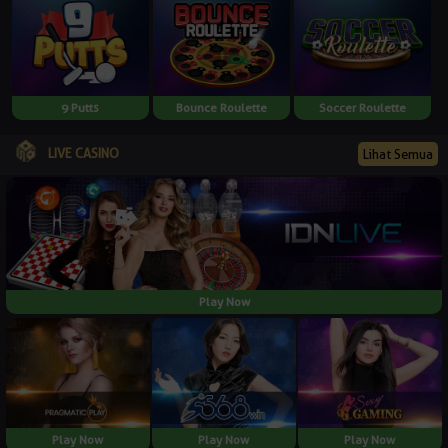
9 Putts
Bounce Roulette
Soccer Roulette
LIVE CASINO
Lihat Semua
Play Now
Play Now
Play Now
Play Now